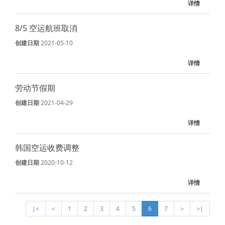
详情
8/5 空运航班取消
创建日期
2021-05-10
详情
劳动节假期
创建日期
2021-04-29
详情
韩国空运收费调整
创建日期
2020-10-12
详情
|<
<
1
2
3
4
5
6
7
>
>|