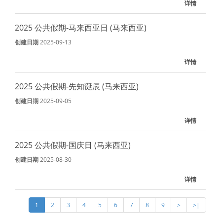
详情
2025 公共假期-马来西亚日 (马来西亚)
创建日期
2025-09-13
详情
2025 公共假期-先知诞辰 (马来西亚)
创建日期
2025-09-05
详情
2025 公共假期-国庆日 (马来西亚)
创建日期
2025-08-30
详情
1
2
3
4
5
6
7
8
9
>
>|