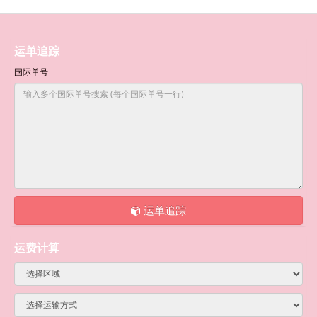
运单追踪
国际单号
运单追踪
运费计算