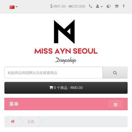
RM1.00 - ₩250.000
0 个商品 - RM0.00
菜单
公告