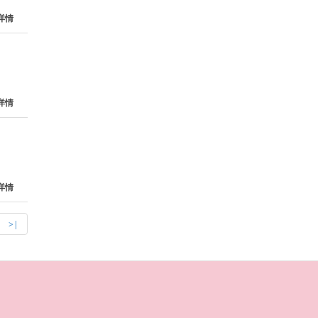
详情
详情
详情
>|