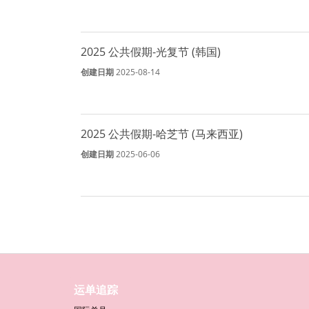
2025 公共假期-光复节 (韩国)
创建日期
2025-08-14
2025 公共假期-哈芝节 (马来西亚)
创建日期
2025-06-06
运单追踪