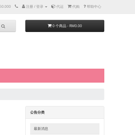
50.000
注册 / 登录
代运
代购
帮助中心
0 个商品 - RM0.00
公告分类
最新消息