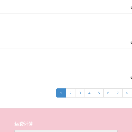
1
2
3
4
5
6
7
>
运费计算